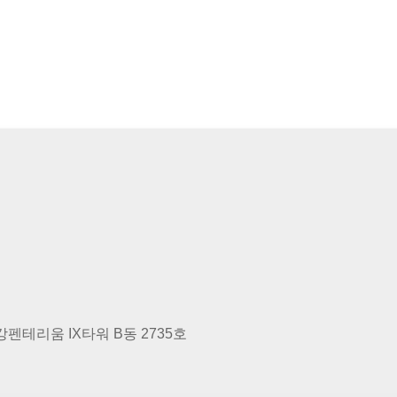
펜테리움 IX타워 B동 2735호