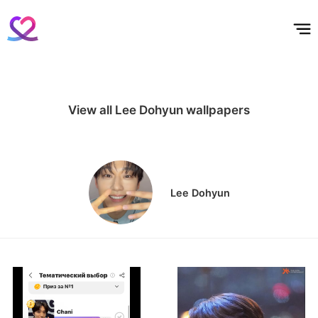
홈
테마픽
서포트
하트픽
기적
배경화면
스케줄
공지사항
이벤트
View all Lee Dohyun wallpapers
Lee Dohyun