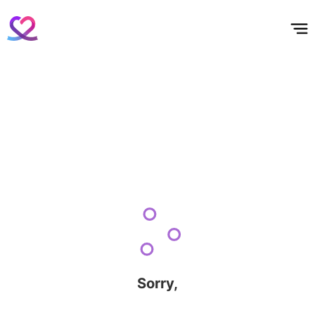
홈
테마픽
서포트
하트픽
기적
배경화면
스케줄
공지사항
이벤트
Sorry,