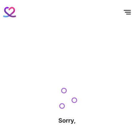
홈
테마픽
서포트
하트픽
기적
배경화면
스케줄
공지사항
이벤트
Sorry,