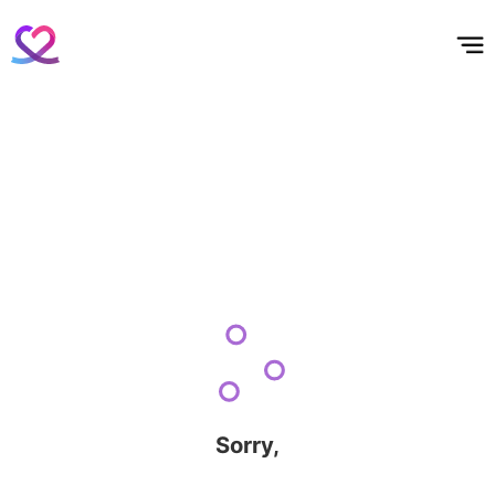
홈
테마픽
서포트
하트픽
기적
배경화면
스케줄
공지사항
이벤트
Sorry,