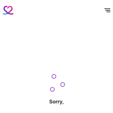
홈
테마픽
서포트
하트픽
기적
배경화면
스케줄
공지사항
이벤트
Sorry,