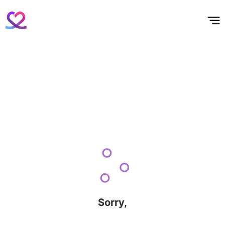
홈
테마픽
서포트
하트픽
기적
배경화면
스케줄
공지사항
이벤트
Sorry,