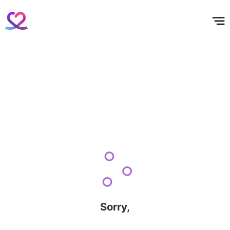
홈
테마픽
서포트
하트픽
기적
배경화면
스케줄
공지사항
이벤트
Sorry,